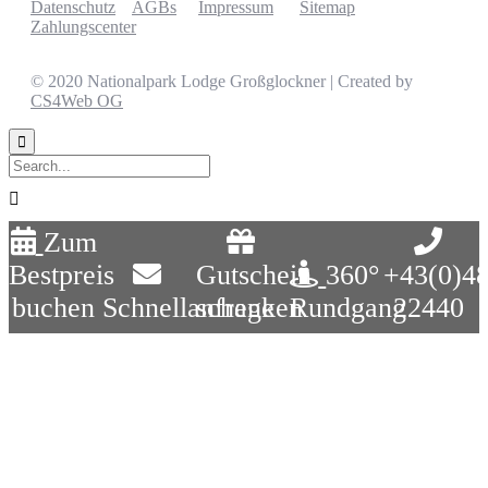
Datenschutz
AGBs
Impressum
Sitemap
Zahlungscenter
© 2020 Nationalpark Lodge Großglockner | Created by
CS4Web OG


Zum
Bestpreis
Gutschein
360°
+43(0)4
buchen
Schnellanfrage
schenken
Rundgang
22440
Close
this
module