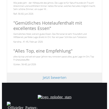
Wie jedes Jahr - der Höhepunkt des Jahres. Die Lage ist für Naturfreunde ein Traum!
Ankommen und wohlfühlen! Immer nettes Personal, welches fast alles möglich macht.
Sehr schöne Zimmer, ein super W...
Ralf, 56-60, Juni 2026
"
Gemütliches Hotelaufenthalt mit
excellentes Essen
"
Gemütliches Hotel, extrem gutes Essen. Das Personal ist sehr freundlich und
Hilfsbereit, perfekte Lage direkt im Ort. Nur ein paar Schritte zum Talstation.
Karolina , 41-45, Februar 2026
"
Alles Top, eine Empfehlung
"
alles tip top und seit ein paar Jahren neu renoviert passt alles, gute Lage im Ort; Top
Frühstücksbuffet
Günter, 56-60, Juli 2026
Jetzt bewerten