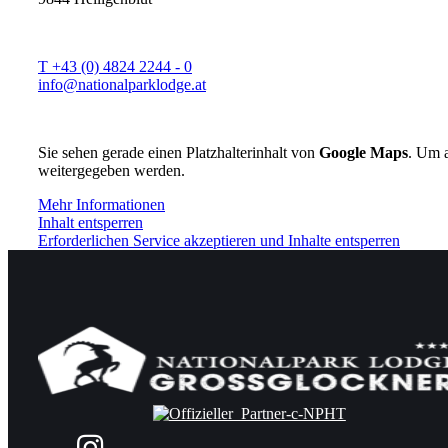
T +43 (0) 4824 2244 - 0
info@nationalparklodge.at
Sie sehen gerade einen Platzhalterinhalt von
Google Maps
. Um a
weitergegeben werden.
Mehr Informationen
Inhalt entsperren
Erforderlichen Service akzeptieren und Inhalte entsperren