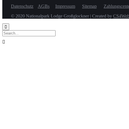
Datenschutz
AGBs
Impressum
Sitemap
Zahlungscent
© 2020 Nationalpark Lodge Großglockner | Created by
CS4We


BITTE NICHT NUR SO WEGFLIEGEN
Abonniere unseren Newsletter und 
und Aktuelles aus Heiligenblut
Wir versprechen dir, wir werden nicht lästig sein. Maxima
und Angeboten informieren..