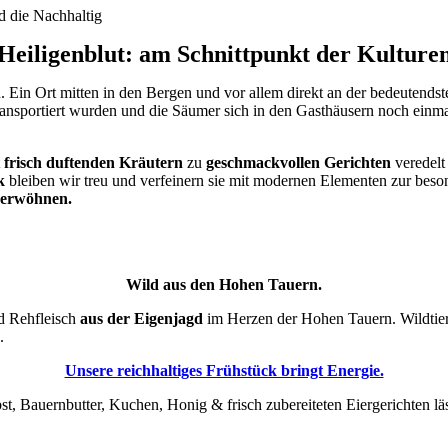
d die Nachhaltig
Heiligenblut: am Schnittpunkt der Kulture
. Ein Ort mitten in den Bergen und vor allem direkt an der bedeutend
ansportiert wurden und die Säumer sich in den Gasthäusern noch einm
t
frisch duftenden Kräutern
zu
geschmackvollen Gerichten
veredelt
k
bleiben wir treu und verfeinern sie mit modernen Elementen zur beso
verwöhnen.
Wild aus den Hohen Tauern.
d Rehfleisch
aus der Eigenjagd
im Herzen der Hohen Tauern. Wildtier
.
Unsere reichhaltiges Frühstück bringt Energie.
st, Bauernbutter, Kuchen, Honig & frisch zubereiteten Eiergerichten lä