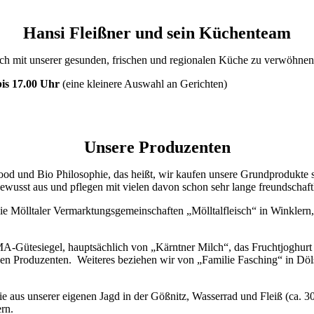
Hansi Fleißner und sein Küchenteam
ich mit unserer gesunden, frischen und regionalen Küche zu verwöhnen
bis 17.00 Uhr
(eine kleinere Auswahl an Gerichten)
Unsere Produzenten
od und Bio Philosophie, das heißt, wir kaufen unsere Grundprodukte s
wusst aus und pflegen mit vielen davon schon sehr lange freundschaf
e Mölltaler Vermarktungsgemeinschaften „Mölltalfleisch“ in Winklern, 
-Gütesiegel, hauptsächlich von „Kärntner Milch“, das Fruchtjoghurt 
en Produzenten. Weiteres beziehen wir von „Familie Fasching“ in Döl
e aus unserer eigenen Jagd in der Gößnitz, Wasserrad und Fleiß (ca. 3
rn.